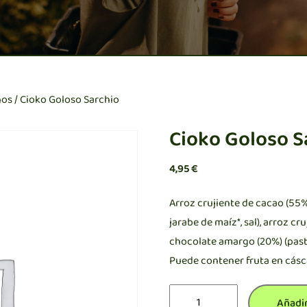
nos
/ Cioko Goloso Sarchio
Cioko Goloso S
4,95
€
Arroz crujiente de cacao (55%)
jarabe de maíz*, sal), arroz cru
chocolate amargo (20%) (pasta
Puede contener fruta en cásca
Cioko
Añadir