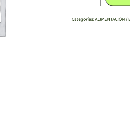
Goloso
Sarchio
cantidad
Categorías:
ALIMENTACIÓN / 