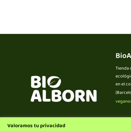
BioA
Tienda 
ecológi
en el c
(Barcel
veganos
Valoramos tu privacidad