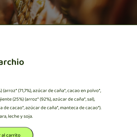
archio
 (arroz* (71,7%), azúcar de caña*, cacao en polvo*,
jiente (25%) (arroz* (92%), azúcar de caña*, sal),
 de cacao*, azúcar de caña*, manteca de cacao*).
ra, leche y soja.
 al carrito