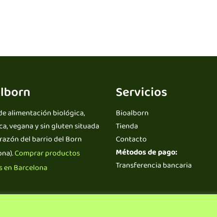
lborn
Servicios
de alimentación biológica,
Bioalborn
ca, vegana y sin gluten situada
Tienda
orazón del barrio del Born
Contacto
Métodos de pago:
ona).
Comprar productos
Transferencia bancaria
 en Barcelona