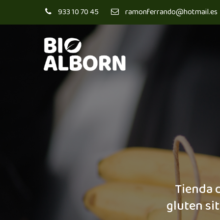
933 10 70 45
ramonferrando@hotmail.es
Tienda d
gluten si