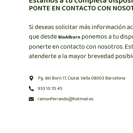
Estamos a tu completa dispos
PONTE EN CONTACTO CON NOSO
Si deseas solicitar más información ac
que desde
ponemos a tu dispo
BioAlborn
ponerte en contacto con nosotros. E
atenderte a la mayor brevedad posibl
Pg. del Born 17, Ciutat Vella 08003 Barcelona
933 10 70 45
ramonferrando@hotmail.es