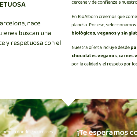
cercana y de confianza a nuestro
ETUOSA​
En BioAlborn creemos que comer 
Barcelona, nace
planeta. Por eso, seleccionamo
quienes buscan una
biológicos, veganos y sin glu
te y respetuosa con el
Nuestra oferta incluye desde
pa
chocolates veganos
,
carnes 
por la calidad y el respeto por lo
¡Te esperamos co
e compra donde encuentres