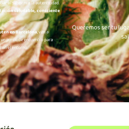
iar al sabor ni a la autenticidad.
tación saludable, consciente
Queremos ser tu luga
uten en Barcelona
, ven a
sal
 un punto de encuentro para
con el entorno.
Nombre