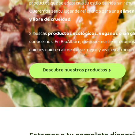
productos que se adapten a tu estilo de vida, sin renunc
Queremos ser tu lugar de referencia para una
alimen
y libre de crueldad
.
Si buscas
productos ecológicos, veganos o sin gl
conocernos. En BioAlborn, más que una tienda, somos
quienes quieren alimentarse mejor y vivir en armonía 
Descubre nuestros productos